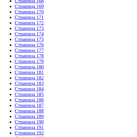
Страница 168
Страница 169
Страница 170
Страница 171
Страница 172
Страница 173
Страница 174
Страница 175
Страница 176
Страница 177
Страница 178
Страница 179
Страница 180
Страница 181
Страница 182
Страница 183
Страница 184
Страница 185
Страница 186
Страница 187
Страница 188
Страница 189
Страница 190
Страница 191
Страница 192