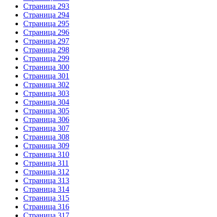
Страница 293
Страница 294
Страница 295
Страница 296
Страница 297
Страница 298
Страница 299
Страница 300
Страница 301
Страница 302
Страница 303
Страница 304
Страница 305
Страница 306
Страница 307
Страница 308
Страница 309
Страница 310
Страница 311
Страница 312
Страница 313
Страница 314
Страница 315
Страница 316
Страница 317