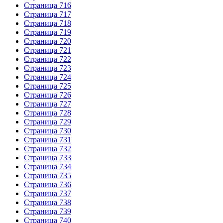
Страница 716
Страница 717
Страница 718
Страница 719
Страница 720
Страница 721
Страница 722
Страница 723
Страница 724
Страница 725
Страница 726
Страница 727
Страница 728
Страница 729
Страница 730
Страница 731
Страница 732
Страница 733
Страница 734
Страница 735
Страница 736
Страница 737
Страница 738
Страница 739
Страница 740