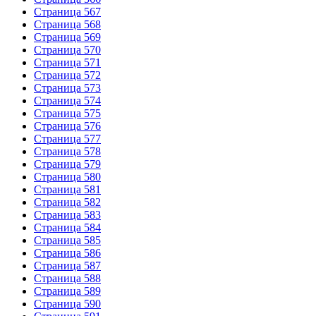
Страница 567
Страница 568
Страница 569
Страница 570
Страница 571
Страница 572
Страница 573
Страница 574
Страница 575
Страница 576
Страница 577
Страница 578
Страница 579
Страница 580
Страница 581
Страница 582
Страница 583
Страница 584
Страница 585
Страница 586
Страница 587
Страница 588
Страница 589
Страница 590