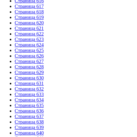
Страница 616
Страница 617
Страница 618
Страница 619
Страница 620
Страница 621
Страница 622
Страница 623
Страница 624
Страница 625
Страница 626
Страница 627
Страница 628
Страница 629
Страница 630
Страница 631
Страница 632
Страница 633
Страница 634
Страница 635
Страница 636
Страница 637
Страница 638
Страница 639
Страница 640