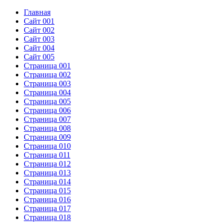
Главная
Сайт 001
Сайт 002
Сайт 003
Сайт 004
Сайт 005
Страница 001
Страница 002
Страница 003
Страница 004
Страница 005
Страница 006
Страница 007
Страница 008
Страница 009
Страница 010
Страница 011
Страница 012
Страница 013
Страница 014
Страница 015
Страница 016
Страница 017
Страница 018