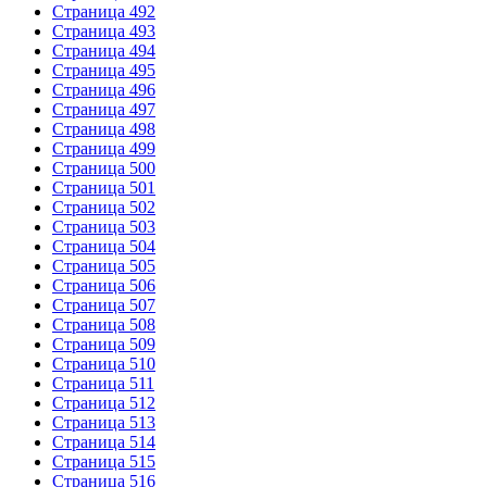
Страница 492
Страница 493
Страница 494
Страница 495
Страница 496
Страница 497
Страница 498
Страница 499
Страница 500
Страница 501
Страница 502
Страница 503
Страница 504
Страница 505
Страница 506
Страница 507
Страница 508
Страница 509
Страница 510
Страница 511
Страница 512
Страница 513
Страница 514
Страница 515
Страница 516