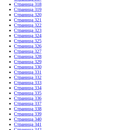
Страница 318
Страница 319
Страница 320
Страница 321
Страница 322
Страница 323
Страница 324
Страница 325
Страница 326
Страница 327
Страница 328
Страница 329
Страница 330
Страница 331
Страница 332
Страница 333
Страница 334
Страница 335
Страница 336
Страница 337
Страница 338
Страница 339
Страница 340
Страница 341
Страница 342