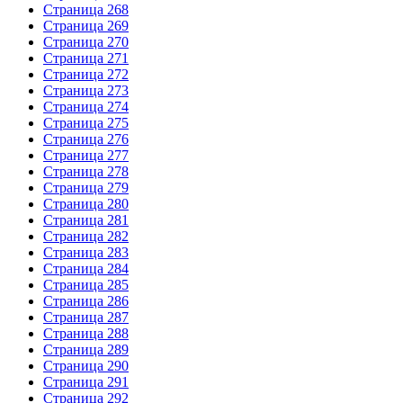
Страница 268
Страница 269
Страница 270
Страница 271
Страница 272
Страница 273
Страница 274
Страница 275
Страница 276
Страница 277
Страница 278
Страница 279
Страница 280
Страница 281
Страница 282
Страница 283
Страница 284
Страница 285
Страница 286
Страница 287
Страница 288
Страница 289
Страница 290
Страница 291
Страница 292