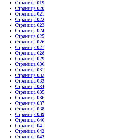
Страница 019
Страница 020
Страница 021
Страница 022
Страница 023
Страница 024
Страница 025
Страница 026
Страница 027
Страница 028
Страница 029
Страница 030
Страница 031
Страница 032
Страница 033
Страница 034
Страница 035
Страница 036
Страница 037
Страница 038
Страница 039
Страница 040
Страница 041
Страница 042
Страница 043