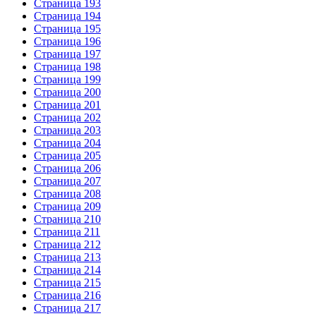
Страница 193
Страница 194
Страница 195
Страница 196
Страница 197
Страница 198
Страница 199
Страница 200
Страница 201
Страница 202
Страница 203
Страница 204
Страница 205
Страница 206
Страница 207
Страница 208
Страница 209
Страница 210
Страница 211
Страница 212
Страница 213
Страница 214
Страница 215
Страница 216
Страница 217