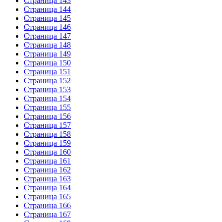
Страница 143
Страница 144
Страница 145
Страница 146
Страница 147
Страница 148
Страница 149
Страница 150
Страница 151
Страница 152
Страница 153
Страница 154
Страница 155
Страница 156
Страница 157
Страница 158
Страница 159
Страница 160
Страница 161
Страница 162
Страница 163
Страница 164
Страница 165
Страница 166
Страница 167