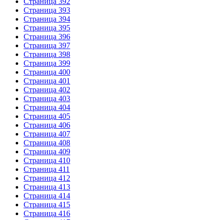
Страница 392
Страница 393
Страница 394
Страница 395
Страница 396
Страница 397
Страница 398
Страница 399
Страница 400
Страница 401
Страница 402
Страница 403
Страница 404
Страница 405
Страница 406
Страница 407
Страница 408
Страница 409
Страница 410
Страница 411
Страница 412
Страница 413
Страница 414
Страница 415
Страница 416