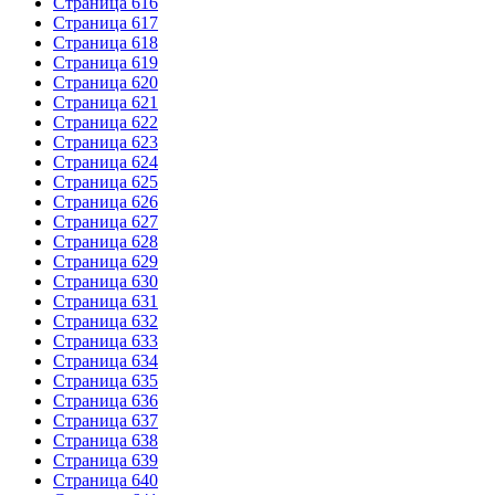
Страница 616
Страница 617
Страница 618
Страница 619
Страница 620
Страница 621
Страница 622
Страница 623
Страница 624
Страница 625
Страница 626
Страница 627
Страница 628
Страница 629
Страница 630
Страница 631
Страница 632
Страница 633
Страница 634
Страница 635
Страница 636
Страница 637
Страница 638
Страница 639
Страница 640