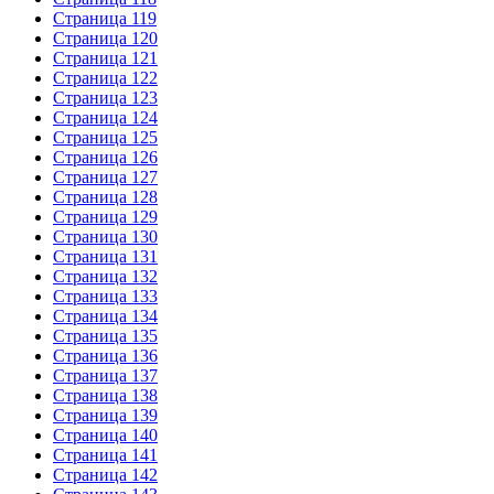
Страница 119
Страница 120
Страница 121
Страница 122
Страница 123
Страница 124
Страница 125
Страница 126
Страница 127
Страница 128
Страница 129
Страница 130
Страница 131
Страница 132
Страница 133
Страница 134
Страница 135
Страница 136
Страница 137
Страница 138
Страница 139
Страница 140
Страница 141
Страница 142