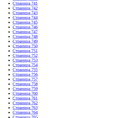
Страница 741
Страница 742
Страница 743
Страница 744
Страница 745
Страница 746
Страница 747
Страница 748
Страница 749
Страница 750
Страница 751
Страница 752
Страница 753
Страница 754
Страница 755
Страница 756
Страница 757
Страница 758
Страница 759
Страница 760
Страница 761
Страница 762
Страница 763
Страница 764
Страница 765