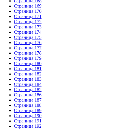
Страница 168
Страница 169
Страница 170
Страница 171
Страница 172
Страница 173
Страница 174
Страница 175
Страница 176
Страница 177
Страница 178
Страница 179
Страница 180
Страница 181
Страница 182
Страница 183
Страница 184
Страница 185
Страница 186
Страница 187
Страница 188
Страница 189
Страница 190
Страница 191
Страница 192