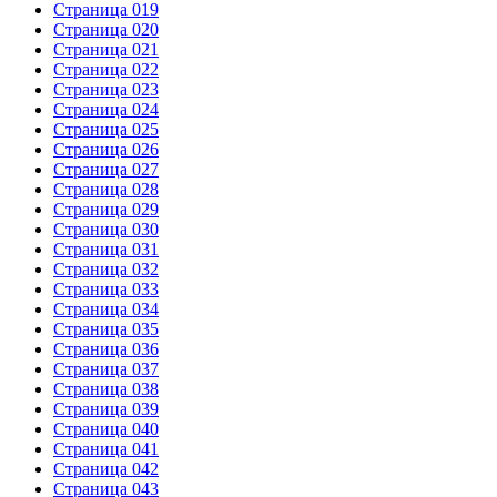
Страница 019
Страница 020
Страница 021
Страница 022
Страница 023
Страница 024
Страница 025
Страница 026
Страница 027
Страница 028
Страница 029
Страница 030
Страница 031
Страница 032
Страница 033
Страница 034
Страница 035
Страница 036
Страница 037
Страница 038
Страница 039
Страница 040
Страница 041
Страница 042
Страница 043