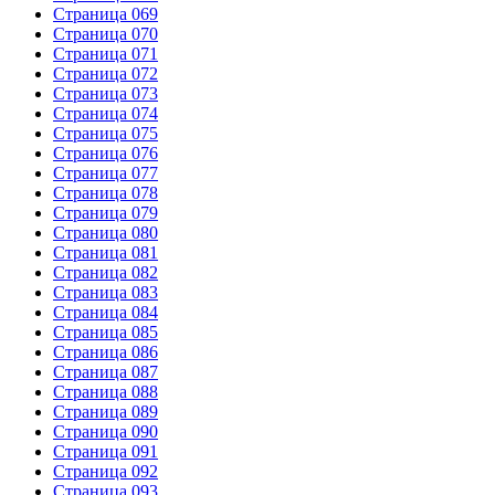
Страница 069
Страница 070
Страница 071
Страница 072
Страница 073
Страница 074
Страница 075
Страница 076
Страница 077
Страница 078
Страница 079
Страница 080
Страница 081
Страница 082
Страница 083
Страница 084
Страница 085
Страница 086
Страница 087
Страница 088
Страница 089
Страница 090
Страница 091
Страница 092
Страница 093