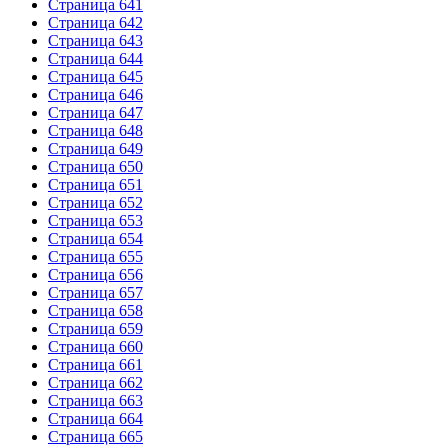
Страница 641
Страница 642
Страница 643
Страница 644
Страница 645
Страница 646
Страница 647
Страница 648
Страница 649
Страница 650
Страница 651
Страница 652
Страница 653
Страница 654
Страница 655
Страница 656
Страница 657
Страница 658
Страница 659
Страница 660
Страница 661
Страница 662
Страница 663
Страница 664
Страница 665