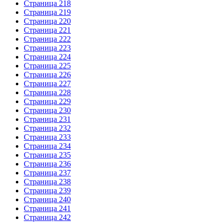
Страница 218
Страница 219
Страница 220
Страница 221
Страница 222
Страница 223
Страница 224
Страница 225
Страница 226
Страница 227
Страница 228
Страница 229
Страница 230
Страница 231
Страница 232
Страница 233
Страница 234
Страница 235
Страница 236
Страница 237
Страница 238
Страница 239
Страница 240
Страница 241
Страница 242