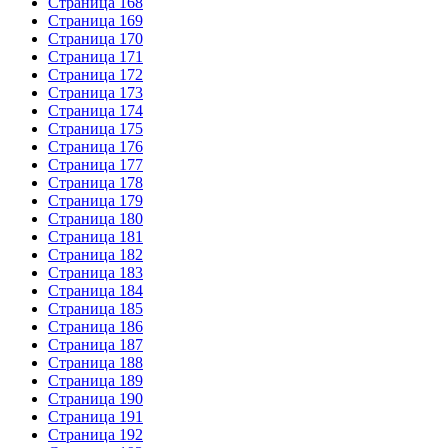
Страница 168
Страница 169
Страница 170
Страница 171
Страница 172
Страница 173
Страница 174
Страница 175
Страница 176
Страница 177
Страница 178
Страница 179
Страница 180
Страница 181
Страница 182
Страница 183
Страница 184
Страница 185
Страница 186
Страница 187
Страница 188
Страница 189
Страница 190
Страница 191
Страница 192