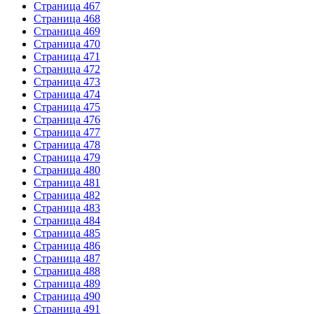
Страница 467
Страница 468
Страница 469
Страница 470
Страница 471
Страница 472
Страница 473
Страница 474
Страница 475
Страница 476
Страница 477
Страница 478
Страница 479
Страница 480
Страница 481
Страница 482
Страница 483
Страница 484
Страница 485
Страница 486
Страница 487
Страница 488
Страница 489
Страница 490
Страница 491