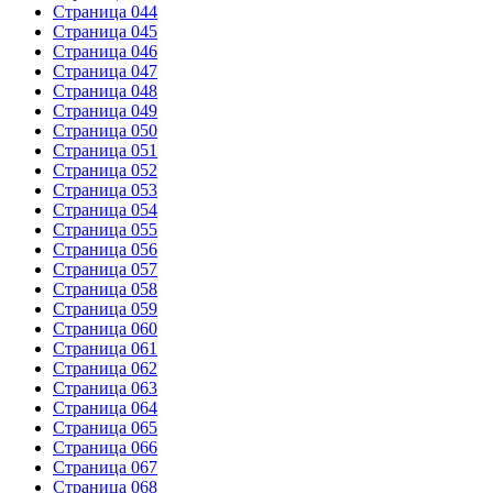
Страница 044
Страница 045
Страница 046
Страница 047
Страница 048
Страница 049
Страница 050
Страница 051
Страница 052
Страница 053
Страница 054
Страница 055
Страница 056
Страница 057
Страница 058
Страница 059
Страница 060
Страница 061
Страница 062
Страница 063
Страница 064
Страница 065
Страница 066
Страница 067
Страница 068