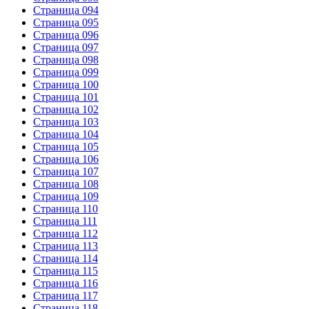
Страница 094
Страница 095
Страница 096
Страница 097
Страница 098
Страница 099
Страница 100
Страница 101
Страница 102
Страница 103
Страница 104
Страница 105
Страница 106
Страница 107
Страница 108
Страница 109
Страница 110
Страница 111
Страница 112
Страница 113
Страница 114
Страница 115
Страница 116
Страница 117
Страница 118