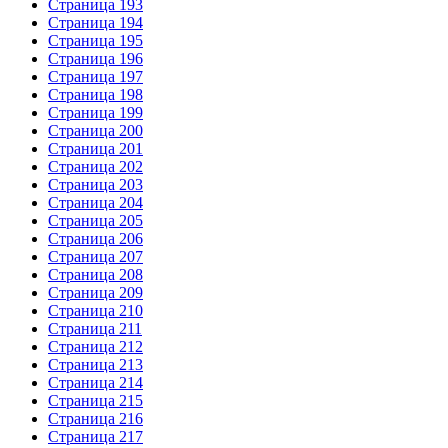
Страница 193
Страница 194
Страница 195
Страница 196
Страница 197
Страница 198
Страница 199
Страница 200
Страница 201
Страница 202
Страница 203
Страница 204
Страница 205
Страница 206
Страница 207
Страница 208
Страница 209
Страница 210
Страница 211
Страница 212
Страница 213
Страница 214
Страница 215
Страница 216
Страница 217