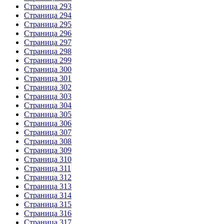
Страница 293
Страница 294
Страница 295
Страница 296
Страница 297
Страница 298
Страница 299
Страница 300
Страница 301
Страница 302
Страница 303
Страница 304
Страница 305
Страница 306
Страница 307
Страница 308
Страница 309
Страница 310
Страница 311
Страница 312
Страница 313
Страница 314
Страница 315
Страница 316
Страница 317