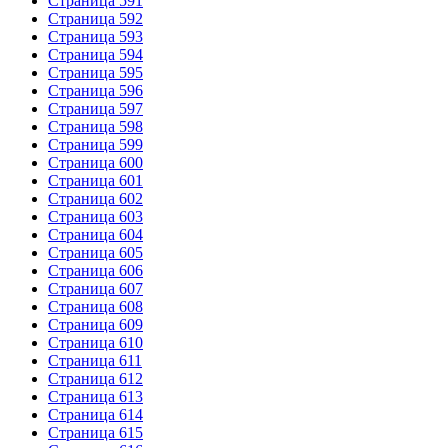
Страница 591
Страница 592
Страница 593
Страница 594
Страница 595
Страница 596
Страница 597
Страница 598
Страница 599
Страница 600
Страница 601
Страница 602
Страница 603
Страница 604
Страница 605
Страница 606
Страница 607
Страница 608
Страница 609
Страница 610
Страница 611
Страница 612
Страница 613
Страница 614
Страница 615