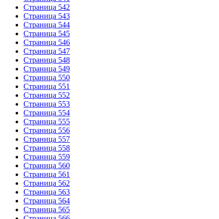
Страница 542
Страница 543
Страница 544
Страница 545
Страница 546
Страница 547
Страница 548
Страница 549
Страница 550
Страница 551
Страница 552
Страница 553
Страница 554
Страница 555
Страница 556
Страница 557
Страница 558
Страница 559
Страница 560
Страница 561
Страница 562
Страница 563
Страница 564
Страница 565
Страница 566