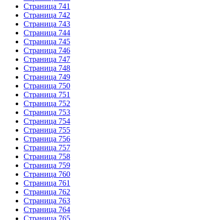
Страница 741
Страница 742
Страница 743
Страница 744
Страница 745
Страница 746
Страница 747
Страница 748
Страница 749
Страница 750
Страница 751
Страница 752
Страница 753
Страница 754
Страница 755
Страница 756
Страница 757
Страница 758
Страница 759
Страница 760
Страница 761
Страница 762
Страница 763
Страница 764
Страница 765