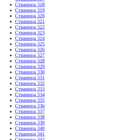
Страница 318
Страница 319
Страница 320
Страница 321
Страница 322
Страница 323
Страница 324
Страница 325
Страница 326
Страница 327
Страница 328
Страница 329
Страница 330
Страница 331
Страница 332
Страница 333
Страница 334
Страница 335
Страница 336
Страница 337
Страница 338
Страница 339
Страница 340
Страница 341
Страница 342