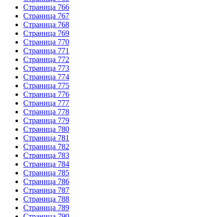
Страница 766
Страница 767
Страница 768
Страница 769
Страница 770
Страница 771
Страница 772
Страница 773
Страница 774
Страница 775
Страница 776
Страница 777
Страница 778
Страница 779
Страница 780
Страница 781
Страница 782
Страница 783
Страница 784
Страница 785
Страница 786
Страница 787
Страница 788
Страница 789
Страница 790