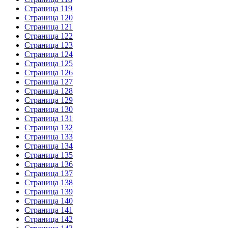
Страница 119
Страница 120
Страница 121
Страница 122
Страница 123
Страница 124
Страница 125
Страница 126
Страница 127
Страница 128
Страница 129
Страница 130
Страница 131
Страница 132
Страница 133
Страница 134
Страница 135
Страница 136
Страница 137
Страница 138
Страница 139
Страница 140
Страница 141
Страница 142