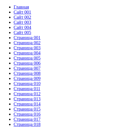
Главная
Сайт 001
Сайт 002
Сайт 003
Сайт 004
Сайт 005
Страница 001
Страница 002
Страница 003
Страница 004
Страница 005
Страница 006
Страница 007
Страница 008
Страница 009
Страница 010
Страница 011
Страница 012
Страница 013
Страница 014
Страница 015
Страница 016
Страница 017
Страница 018