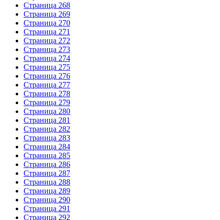
Страница 268
Страница 269
Страница 270
Страница 271
Страница 272
Страница 273
Страница 274
Страница 275
Страница 276
Страница 277
Страница 278
Страница 279
Страница 280
Страница 281
Страница 282
Страница 283
Страница 284
Страница 285
Страница 286
Страница 287
Страница 288
Страница 289
Страница 290
Страница 291
Страница 292