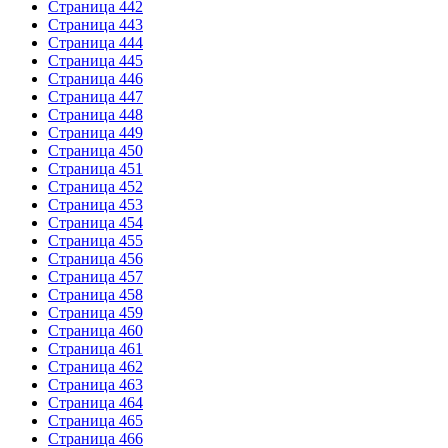
Страница 442
Страница 443
Страница 444
Страница 445
Страница 446
Страница 447
Страница 448
Страница 449
Страница 450
Страница 451
Страница 452
Страница 453
Страница 454
Страница 455
Страница 456
Страница 457
Страница 458
Страница 459
Страница 460
Страница 461
Страница 462
Страница 463
Страница 464
Страница 465
Страница 466