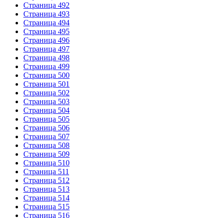
Страница 492
Страница 493
Страница 494
Страница 495
Страница 496
Страница 497
Страница 498
Страница 499
Страница 500
Страница 501
Страница 502
Страница 503
Страница 504
Страница 505
Страница 506
Страница 507
Страница 508
Страница 509
Страница 510
Страница 511
Страница 512
Страница 513
Страница 514
Страница 515
Страница 516