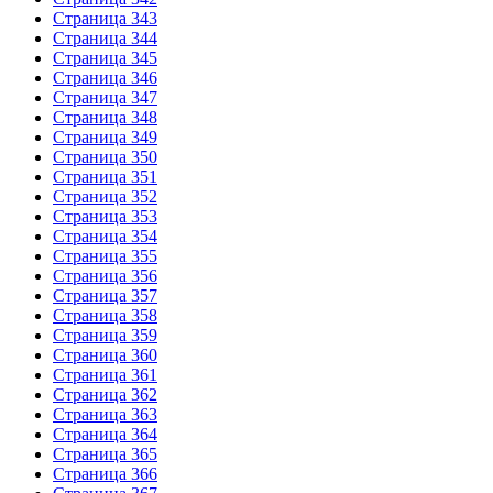
Страница 343
Страница 344
Страница 345
Страница 346
Страница 347
Страница 348
Страница 349
Страница 350
Страница 351
Страница 352
Страница 353
Страница 354
Страница 355
Страница 356
Страница 357
Страница 358
Страница 359
Страница 360
Страница 361
Страница 362
Страница 363
Страница 364
Страница 365
Страница 366