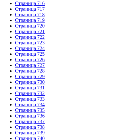
Страница 716
Страница 717
Страница 718
Страница 719
Страница 720
Страница 721
Страница 722
Страница 723
Страница 724
Страница 725
Страница 726
Страница 727
Страница 728
Страница 729
Страница 730
Страница 731
Страница 732
Страница 733
Страница 734
Страница 735
Страница 736
Страница 737
Страница 738
Страница 739
Страница 740