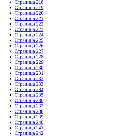
Страница 218
Страница 219
Страница 220
Страница 221
Страница 222
Страница 223
Страница 224
Страница 225
Страница 226
Страница 227
Страница 228
Страница 229
Страница 230
Страница 231
Страница 232
Страница 233
Страница 234
Страница 235
Страница 236
Страница 237
Страница 238
Страница 239
Страница 240
Страница 241
Страница 242