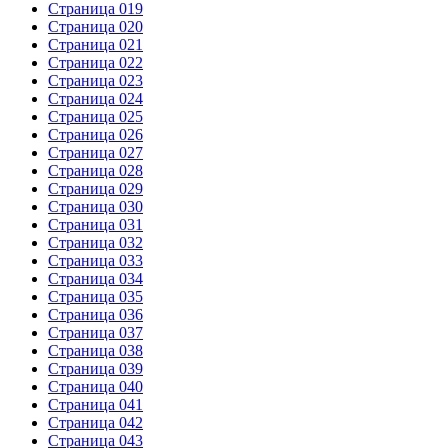
Страница 019
Страница 020
Страница 021
Страница 022
Страница 023
Страница 024
Страница 025
Страница 026
Страница 027
Страница 028
Страница 029
Страница 030
Страница 031
Страница 032
Страница 033
Страница 034
Страница 035
Страница 036
Страница 037
Страница 038
Страница 039
Страница 040
Страница 041
Страница 042
Страница 043