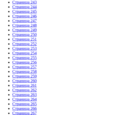
Страница 243
Страница 244
Страница 245
Страница 246
Страница 247
Страница 248
Страница 249
Страница 250
Страница 251
Страница 252
Страница 253
Страница 254
Страница 255
Страница 256
Страница 257
Страница 258
Страница 259
Страница 260
Страница 261
Страница 262
Страница 263
Страница 264
Страница 265
Страница 266
Страница 267