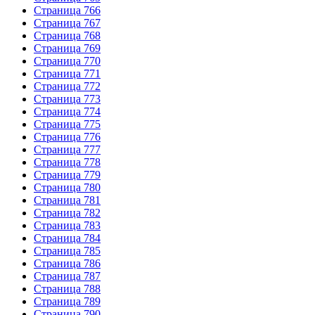
Страница 766
Страница 767
Страница 768
Страница 769
Страница 770
Страница 771
Страница 772
Страница 773
Страница 774
Страница 775
Страница 776
Страница 777
Страница 778
Страница 779
Страница 780
Страница 781
Страница 782
Страница 783
Страница 784
Страница 785
Страница 786
Страница 787
Страница 788
Страница 789
Страница 790