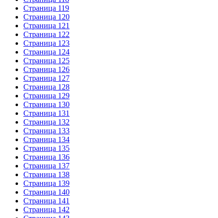
Страница 119
Страница 120
Страница 121
Страница 122
Страница 123
Страница 124
Страница 125
Страница 126
Страница 127
Страница 128
Страница 129
Страница 130
Страница 131
Страница 132
Страница 133
Страница 134
Страница 135
Страница 136
Страница 137
Страница 138
Страница 139
Страница 140
Страница 141
Страница 142