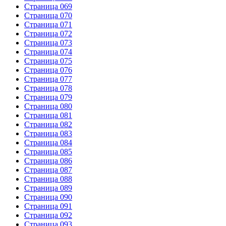
Страница 069
Страница 070
Страница 071
Страница 072
Страница 073
Страница 074
Страница 075
Страница 076
Страница 077
Страница 078
Страница 079
Страница 080
Страница 081
Страница 082
Страница 083
Страница 084
Страница 085
Страница 086
Страница 087
Страница 088
Страница 089
Страница 090
Страница 091
Страница 092
Страница 093