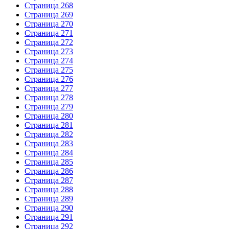
Страница 268
Страница 269
Страница 270
Страница 271
Страница 272
Страница 273
Страница 274
Страница 275
Страница 276
Страница 277
Страница 278
Страница 279
Страница 280
Страница 281
Страница 282
Страница 283
Страница 284
Страница 285
Страница 286
Страница 287
Страница 288
Страница 289
Страница 290
Страница 291
Страница 292