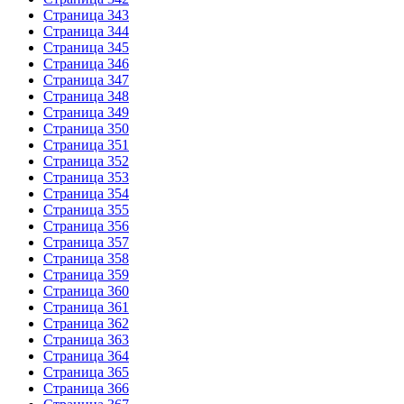
Страница 343
Страница 344
Страница 345
Страница 346
Страница 347
Страница 348
Страница 349
Страница 350
Страница 351
Страница 352
Страница 353
Страница 354
Страница 355
Страница 356
Страница 357
Страница 358
Страница 359
Страница 360
Страница 361
Страница 362
Страница 363
Страница 364
Страница 365
Страница 366