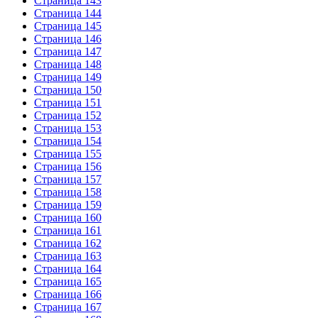
Страница 143
Страница 144
Страница 145
Страница 146
Страница 147
Страница 148
Страница 149
Страница 150
Страница 151
Страница 152
Страница 153
Страница 154
Страница 155
Страница 156
Страница 157
Страница 158
Страница 159
Страница 160
Страница 161
Страница 162
Страница 163
Страница 164
Страница 165
Страница 166
Страница 167