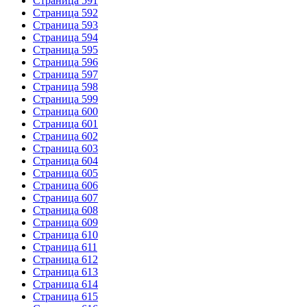
Страница 591
Страница 592
Страница 593
Страница 594
Страница 595
Страница 596
Страница 597
Страница 598
Страница 599
Страница 600
Страница 601
Страница 602
Страница 603
Страница 604
Страница 605
Страница 606
Страница 607
Страница 608
Страница 609
Страница 610
Страница 611
Страница 612
Страница 613
Страница 614
Страница 615