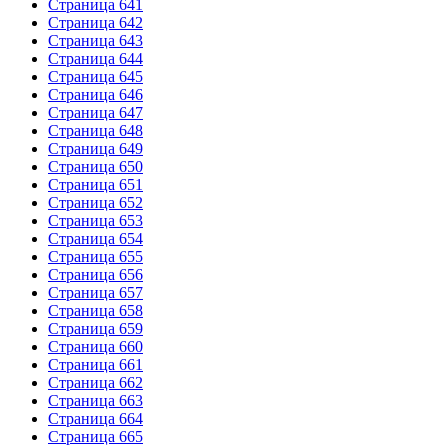
Страница 641
Страница 642
Страница 643
Страница 644
Страница 645
Страница 646
Страница 647
Страница 648
Страница 649
Страница 650
Страница 651
Страница 652
Страница 653
Страница 654
Страница 655
Страница 656
Страница 657
Страница 658
Страница 659
Страница 660
Страница 661
Страница 662
Страница 663
Страница 664
Страница 665