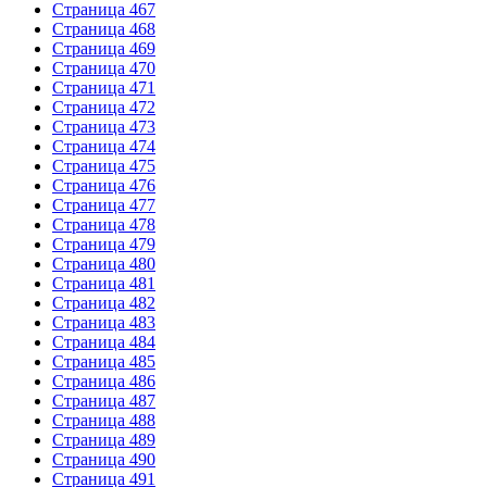
Страница 467
Страница 468
Страница 469
Страница 470
Страница 471
Страница 472
Страница 473
Страница 474
Страница 475
Страница 476
Страница 477
Страница 478
Страница 479
Страница 480
Страница 481
Страница 482
Страница 483
Страница 484
Страница 485
Страница 486
Страница 487
Страница 488
Страница 489
Страница 490
Страница 491