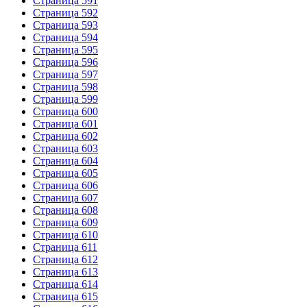
Страница 591
Страница 592
Страница 593
Страница 594
Страница 595
Страница 596
Страница 597
Страница 598
Страница 599
Страница 600
Страница 601
Страница 602
Страница 603
Страница 604
Страница 605
Страница 606
Страница 607
Страница 608
Страница 609
Страница 610
Страница 611
Страница 612
Страница 613
Страница 614
Страница 615