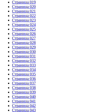
Страница 019
Страница 020
Страница 021
Страница 022
Страница 023
Страница 024
Страница 025
Страница 026
Страница 027
Страница 028
Страница 029
Страница 030
Страница 031
Страница 032
Страница 033
Страница 034
Страница 035
Страница 036
Страница 037
Страница 038
Страница 039
Страница 040
Страница 041
Страница 042
Страница 043