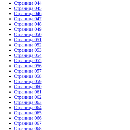
Страница 044
Страница 045
Страница 046
Страница 047
Страница 048
Страница 049
Страница 050
Страница 051
Страница 052
Страница 053
Страница 054
Страница 055
Страница 056
Страница 057
Страница 058
Страница 059
Страница 060
Страница 061
Страница 062
Страница 063
Страница 064
Страница 065
Страница 066
Страница 067
Страница 068