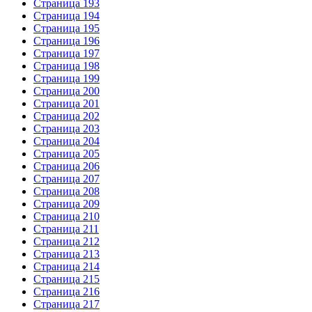
Страница 193
Страница 194
Страница 195
Страница 196
Страница 197
Страница 198
Страница 199
Страница 200
Страница 201
Страница 202
Страница 203
Страница 204
Страница 205
Страница 206
Страница 207
Страница 208
Страница 209
Страница 210
Страница 211
Страница 212
Страница 213
Страница 214
Страница 215
Страница 216
Страница 217