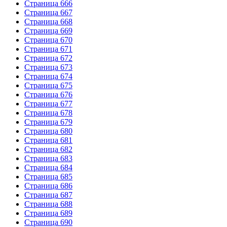
Страница 666
Страница 667
Страница 668
Страница 669
Страница 670
Страница 671
Страница 672
Страница 673
Страница 674
Страница 675
Страница 676
Страница 677
Страница 678
Страница 679
Страница 680
Страница 681
Страница 682
Страница 683
Страница 684
Страница 685
Страница 686
Страница 687
Страница 688
Страница 689
Страница 690