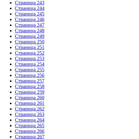
Страница 243
Страница 244
Страница 245
Страница 246
Страница 247
Страница 248
Страница 249
Страница 250
Страница 251
Страница 252
Страница 253
Страница 254
Страница 255
Страница 256
Страница 257
Страница 258
Страница 259
Страница 260
Страница 261
Страница 262
Страница 263
Страница 264
Страница 265
Страница 266
Страница 267