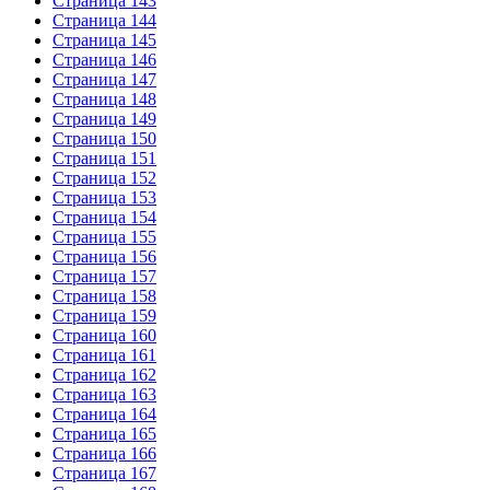
Страница 143
Страница 144
Страница 145
Страница 146
Страница 147
Страница 148
Страница 149
Страница 150
Страница 151
Страница 152
Страница 153
Страница 154
Страница 155
Страница 156
Страница 157
Страница 158
Страница 159
Страница 160
Страница 161
Страница 162
Страница 163
Страница 164
Страница 165
Страница 166
Страница 167