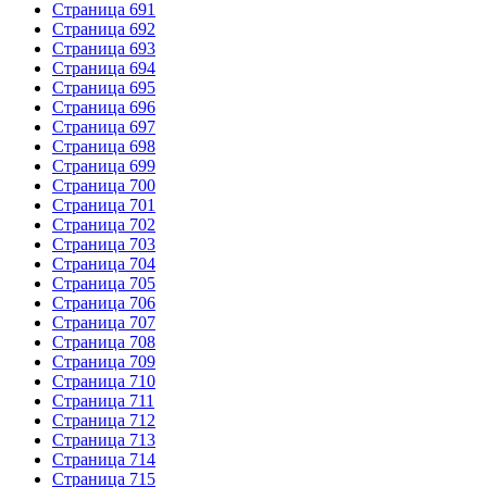
Страница 691
Страница 692
Страница 693
Страница 694
Страница 695
Страница 696
Страница 697
Страница 698
Страница 699
Страница 700
Страница 701
Страница 702
Страница 703
Страница 704
Страница 705
Страница 706
Страница 707
Страница 708
Страница 709
Страница 710
Страница 711
Страница 712
Страница 713
Страница 714
Страница 715