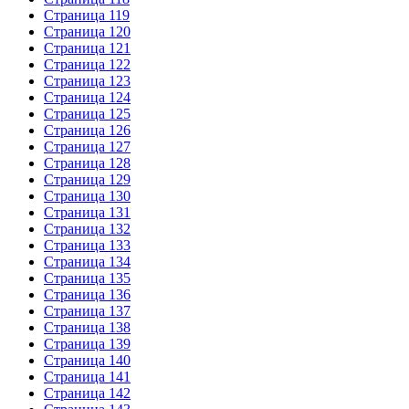
Страница 119
Страница 120
Страница 121
Страница 122
Страница 123
Страница 124
Страница 125
Страница 126
Страница 127
Страница 128
Страница 129
Страница 130
Страница 131
Страница 132
Страница 133
Страница 134
Страница 135
Страница 136
Страница 137
Страница 138
Страница 139
Страница 140
Страница 141
Страница 142