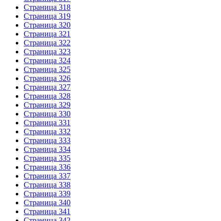
Страница 318
Страница 319
Страница 320
Страница 321
Страница 322
Страница 323
Страница 324
Страница 325
Страница 326
Страница 327
Страница 328
Страница 329
Страница 330
Страница 331
Страница 332
Страница 333
Страница 334
Страница 335
Страница 336
Страница 337
Страница 338
Страница 339
Страница 340
Страница 341
Страница 342