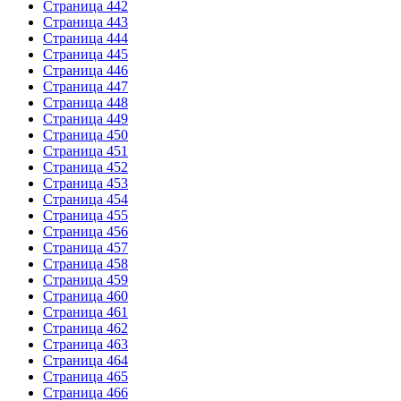
Страница 442
Страница 443
Страница 444
Страница 445
Страница 446
Страница 447
Страница 448
Страница 449
Страница 450
Страница 451
Страница 452
Страница 453
Страница 454
Страница 455
Страница 456
Страница 457
Страница 458
Страница 459
Страница 460
Страница 461
Страница 462
Страница 463
Страница 464
Страница 465
Страница 466