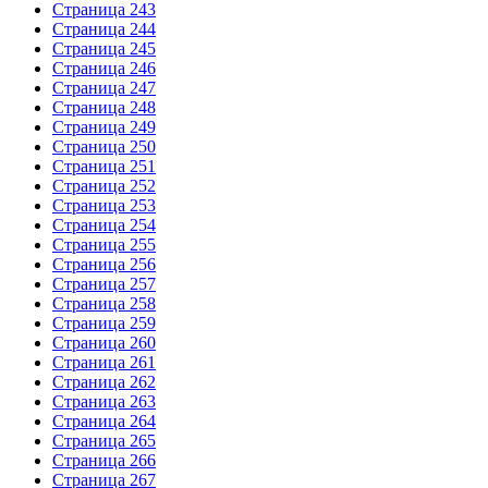
Страница 243
Страница 244
Страница 245
Страница 246
Страница 247
Страница 248
Страница 249
Страница 250
Страница 251
Страница 252
Страница 253
Страница 254
Страница 255
Страница 256
Страница 257
Страница 258
Страница 259
Страница 260
Страница 261
Страница 262
Страница 263
Страница 264
Страница 265
Страница 266
Страница 267