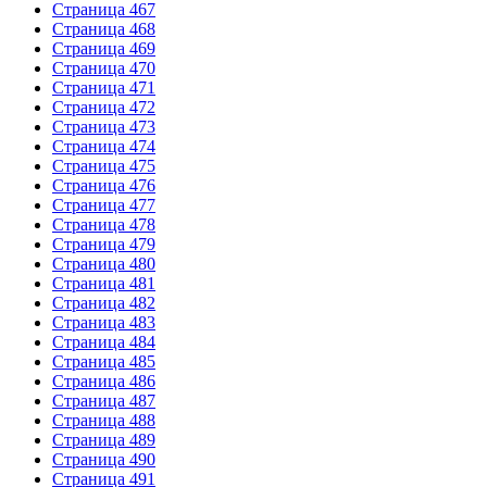
Страница 467
Страница 468
Страница 469
Страница 470
Страница 471
Страница 472
Страница 473
Страница 474
Страница 475
Страница 476
Страница 477
Страница 478
Страница 479
Страница 480
Страница 481
Страница 482
Страница 483
Страница 484
Страница 485
Страница 486
Страница 487
Страница 488
Страница 489
Страница 490
Страница 491