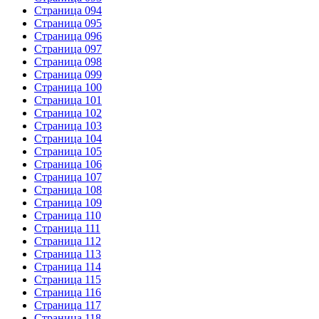
Страница 094
Страница 095
Страница 096
Страница 097
Страница 098
Страница 099
Страница 100
Страница 101
Страница 102
Страница 103
Страница 104
Страница 105
Страница 106
Страница 107
Страница 108
Страница 109
Страница 110
Страница 111
Страница 112
Страница 113
Страница 114
Страница 115
Страница 116
Страница 117
Страница 118