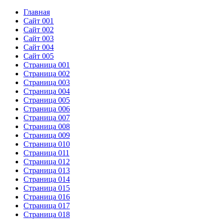
Главная
Сайт 001
Сайт 002
Сайт 003
Сайт 004
Сайт 005
Страница 001
Страница 002
Страница 003
Страница 004
Страница 005
Страница 006
Страница 007
Страница 008
Страница 009
Страница 010
Страница 011
Страница 012
Страница 013
Страница 014
Страница 015
Страница 016
Страница 017
Страница 018