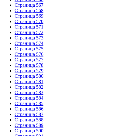
Страница 567
Страница 568
Страница 569
Страница 570
Страница 571
Страница 572
Страница 573
Страница 574
Страница 575
Страница 576
Страница 577
Страница 578
Страница 579
Страница 580
Страница 581
Страница 582
Страница 583
Страница 584
Страница 585
Страница 586
Страница 587
Страница 588
Страница 589
Страница 590