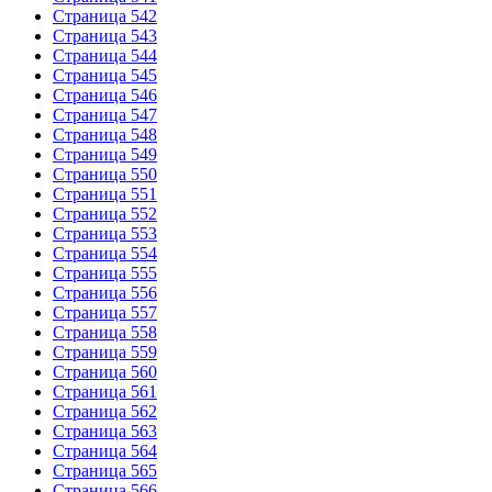
Страница 542
Страница 543
Страница 544
Страница 545
Страница 546
Страница 547
Страница 548
Страница 549
Страница 550
Страница 551
Страница 552
Страница 553
Страница 554
Страница 555
Страница 556
Страница 557
Страница 558
Страница 559
Страница 560
Страница 561
Страница 562
Страница 563
Страница 564
Страница 565
Страница 566