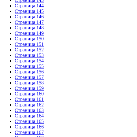
Страница 143
Страница 144
Страница 145
Страница 146
Страница 147
Страница 148
Страница 149
Страница 150
Страница 151
Страница 152
Страница 153
Страница 154
Страница 155
Страница 156
Страница 157
Страница 158
Страница 159
Страница 160
Страница 161
Страница 162
Страница 163
Страница 164
Страница 165
Страница 166
Страница 167