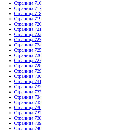
Страница 716
Страница 717
Страница 718
Страница 719
Страница 720
Страница 721
Страница 722
Страница 723
Страница 724
Страница 725
Страница 726
Страница 727
Страница 728
Страница 729
Страница 730
Страница 731
Страница 732
Страница 733
Страница 734
Страница 735
Страница 736
Страница 737
Страница 738
Страница 739
Страница 740