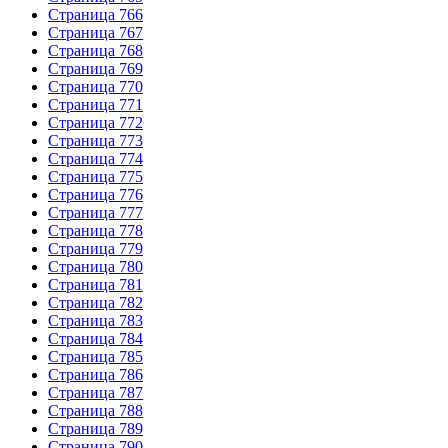
Страница 766
Страница 767
Страница 768
Страница 769
Страница 770
Страница 771
Страница 772
Страница 773
Страница 774
Страница 775
Страница 776
Страница 777
Страница 778
Страница 779
Страница 780
Страница 781
Страница 782
Страница 783
Страница 784
Страница 785
Страница 786
Страница 787
Страница 788
Страница 789
Страница 790