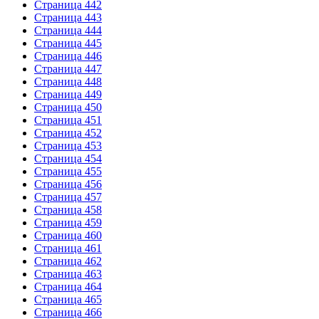
Страница 442
Страница 443
Страница 444
Страница 445
Страница 446
Страница 447
Страница 448
Страница 449
Страница 450
Страница 451
Страница 452
Страница 453
Страница 454
Страница 455
Страница 456
Страница 457
Страница 458
Страница 459
Страница 460
Страница 461
Страница 462
Страница 463
Страница 464
Страница 465
Страница 466