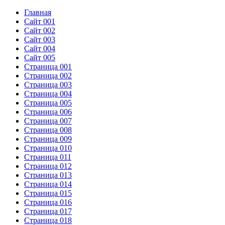
Главная
Сайт 001
Сайт 002
Сайт 003
Сайт 004
Сайт 005
Страница 001
Страница 002
Страница 003
Страница 004
Страница 005
Страница 006
Страница 007
Страница 008
Страница 009
Страница 010
Страница 011
Страница 012
Страница 013
Страница 014
Страница 015
Страница 016
Страница 017
Страница 018