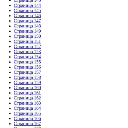
Страница 143
Страница 144
Страница 145
Страница 146
Страница 147
Страница 148
Страница 149
Страница 150
Страница 151
Страница 152
Страница 153
Страница 154
Страница 155
Страница 156
Страница 157
Страница 158
Страница 159
Страница 160
Страница 161
Страница 162
Страница 163
Страница 164
Страница 165
Страница 166
Страница 167