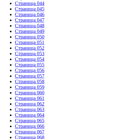
Страница 044
Страница 045
Страница 046
Страница 047
Страница 048
Страница 049
Страница 050
Страница 051
Страница 052
Страница 053
Страница 054
Страница 055
Страница 056
Страница 057
Страница 058
Страница 059
Страница 060
Страница 061
Страница 062
Страница 063
Страница 064
Страница 065
Страница 066
Страница 067
Страница 068