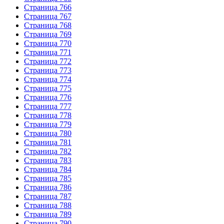
Страница 766
Страница 767
Страница 768
Страница 769
Страница 770
Страница 771
Страница 772
Страница 773
Страница 774
Страница 775
Страница 776
Страница 777
Страница 778
Страница 779
Страница 780
Страница 781
Страница 782
Страница 783
Страница 784
Страница 785
Страница 786
Страница 787
Страница 788
Страница 789
Страница 790