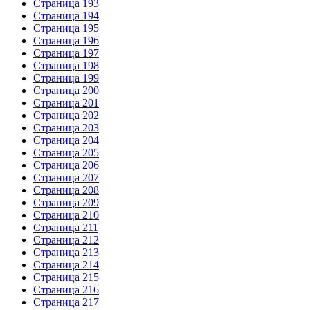
Страница 193
Страница 194
Страница 195
Страница 196
Страница 197
Страница 198
Страница 199
Страница 200
Страница 201
Страница 202
Страница 203
Страница 204
Страница 205
Страница 206
Страница 207
Страница 208
Страница 209
Страница 210
Страница 211
Страница 212
Страница 213
Страница 214
Страница 215
Страница 216
Страница 217