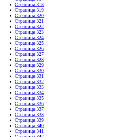
Страница 318
Страница 319
Страница 320
Страница 321
Страница 322
Страница 323
Страница 324
Страница 325
Страница 326
Страница 327
Страница 328
Страница 329
Страница 330
Страница 331
Страница 332
Страница 333
Страница 334
Страница 335
Страница 336
Страница 337
Страница 338
Страница 339
Страница 340
Страница 341
Страница 342