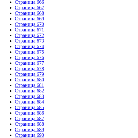
Страница 666
Страница 667
Страница 668
Страница 669
Страница 670
Страница 671
Страница 672
Страница 673
Страница 674
Страница 675
Страница 676
Страница 677
Страница 678
Страница 679
Страница 680
Страница 681
Страница 682
Страница 683
Страница 684
Страница 685
Страница 686
Страница 687
Страница 688
Страница 689
Страница 690