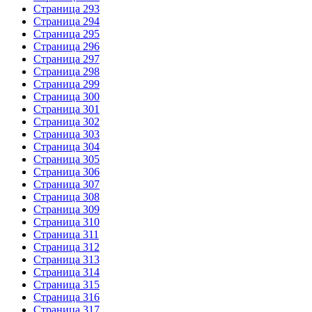
Страница 293
Страница 294
Страница 295
Страница 296
Страница 297
Страница 298
Страница 299
Страница 300
Страница 301
Страница 302
Страница 303
Страница 304
Страница 305
Страница 306
Страница 307
Страница 308
Страница 309
Страница 310
Страница 311
Страница 312
Страница 313
Страница 314
Страница 315
Страница 316
Страница 317