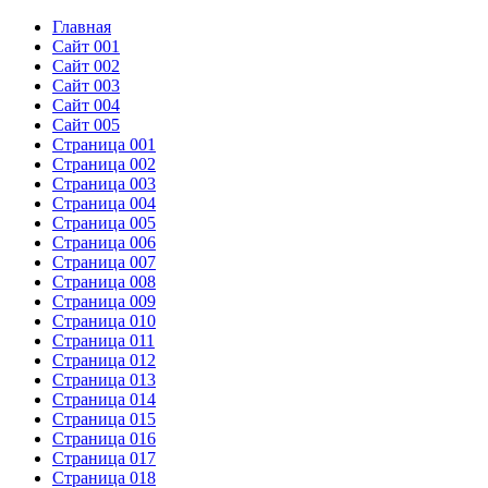
Главная
Сайт 001
Сайт 002
Сайт 003
Сайт 004
Сайт 005
Страница 001
Страница 002
Страница 003
Страница 004
Страница 005
Страница 006
Страница 007
Страница 008
Страница 009
Страница 010
Страница 011
Страница 012
Страница 013
Страница 014
Страница 015
Страница 016
Страница 017
Страница 018