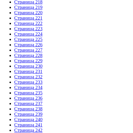
Страница 218
Страница 219
Страница 220
Страница 221
Страница 222
Страница 223
Страница 224
Страница 225
Страница 226
Страница 227
Страница 228
Страница 229
Страница 230
Страница 231
Страница 232
Страница 233
Страница 234
Страница 235
Страница 236
Страница 237
Страница 238
Страница 239
Страница 240
Страница 241
Страница 242