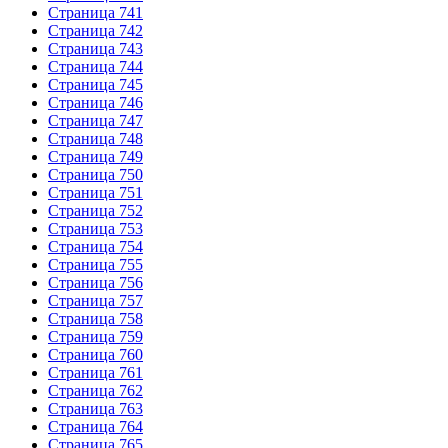
Страница 741
Страница 742
Страница 743
Страница 744
Страница 745
Страница 746
Страница 747
Страница 748
Страница 749
Страница 750
Страница 751
Страница 752
Страница 753
Страница 754
Страница 755
Страница 756
Страница 757
Страница 758
Страница 759
Страница 760
Страница 761
Страница 762
Страница 763
Страница 764
Страница 765