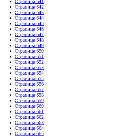
Страница 641
Страница 642
Страница 643
Страница 644
Страница 645
Страница 646
Страница 647
Страница 648
Страница 649
Страница 650
Страница 651
Страница 652
Страница 653
Страница 654
Страница 655
Страница 656
Страница 657
Страница 658
Страница 659
Страница 660
Страница 661
Страница 662
Страница 663
Страница 664
Страница 665