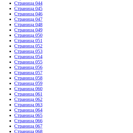
Страница 044
Страница 045
Страница 046
Страница 047
Страница 048
Страница 049
Страница 050
Страница 051
Страница 052
Страница 053
Страница 054
Страница 055
Страница 056
Страница 057
Страница 058
Страница 059
Страница 060
Страница 061
Страница 062
Страница 063
Страница 064
Страница 065
Страница 066
Страница 067
Страница 068