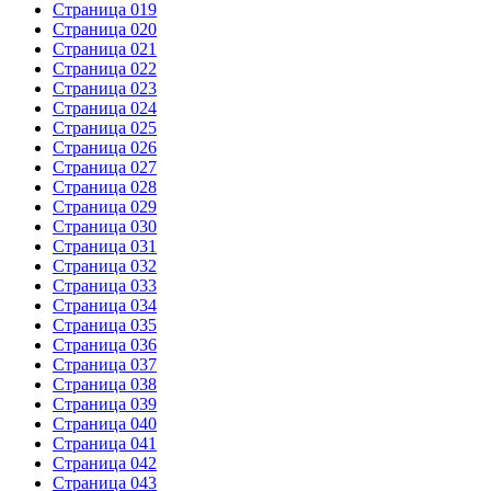
Страница 019
Страница 020
Страница 021
Страница 022
Страница 023
Страница 024
Страница 025
Страница 026
Страница 027
Страница 028
Страница 029
Страница 030
Страница 031
Страница 032
Страница 033
Страница 034
Страница 035
Страница 036
Страница 037
Страница 038
Страница 039
Страница 040
Страница 041
Страница 042
Страница 043