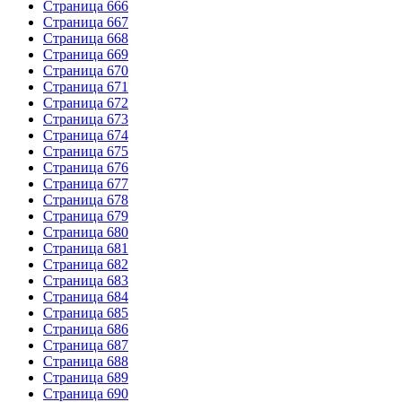
Страница 666
Страница 667
Страница 668
Страница 669
Страница 670
Страница 671
Страница 672
Страница 673
Страница 674
Страница 675
Страница 676
Страница 677
Страница 678
Страница 679
Страница 680
Страница 681
Страница 682
Страница 683
Страница 684
Страница 685
Страница 686
Страница 687
Страница 688
Страница 689
Страница 690