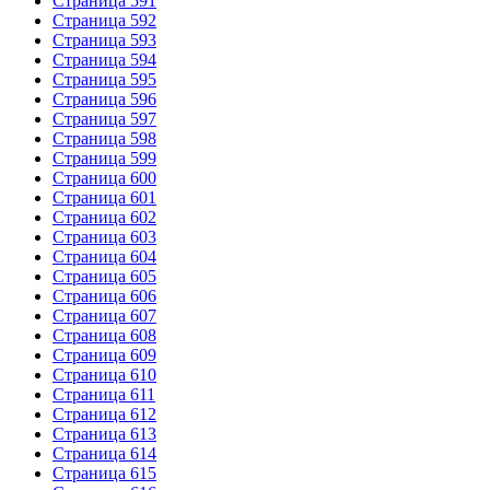
Страница 591
Страница 592
Страница 593
Страница 594
Страница 595
Страница 596
Страница 597
Страница 598
Страница 599
Страница 600
Страница 601
Страница 602
Страница 603
Страница 604
Страница 605
Страница 606
Страница 607
Страница 608
Страница 609
Страница 610
Страница 611
Страница 612
Страница 613
Страница 614
Страница 615