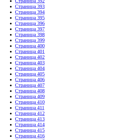
Страница 392
Страница 393
Страница 394
Страница 395
Страница 396
Страница 397
Страница 398
Страница 399
Страница 400
Страница 401
Страница 402
Страница 403
Страница 404
Страница 405
Страница 406
Страница 407
Страница 408
Страница 409
Страница 410
Страница 411
Страница 412
Страница 413
Страница 414
Страница 415
Страница 416