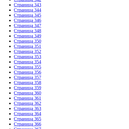
Страница 343
Страница 344
Страница 345
Страница 346
Страница 347
Страница 348
Страница 349
Страница 350
Страница 351
Страница 352
Страница 353
Страница 354
Страница 355
Страница 356
Страница 357
Страница 358
Страница 359
Страница 360
Страница 361
Страница 362
Страница 363
Страница 364
Страница 365
Страница 366