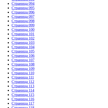
Страница 094
Страница 095
Страница 096
Страница 097
Страница 098
Страница 099
Страница 100
Страница 101
Страница 102
Страница 103
Страница 104
Страница 105
Страница 106
Страница 107
Страница 108
Страница 109
Страница 110
Страница 111
Страница 112
Страница 113
Страница 114
Страница 115
Страница 116
Страница 117
Страница 118