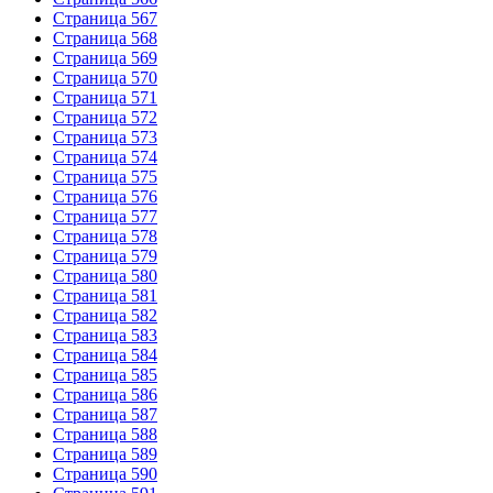
Страница 567
Страница 568
Страница 569
Страница 570
Страница 571
Страница 572
Страница 573
Страница 574
Страница 575
Страница 576
Страница 577
Страница 578
Страница 579
Страница 580
Страница 581
Страница 582
Страница 583
Страница 584
Страница 585
Страница 586
Страница 587
Страница 588
Страница 589
Страница 590