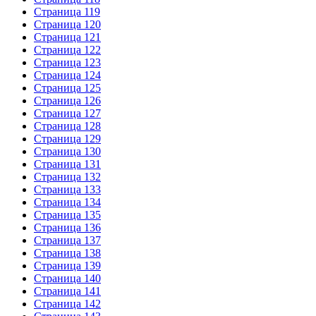
Страница 119
Страница 120
Страница 121
Страница 122
Страница 123
Страница 124
Страница 125
Страница 126
Страница 127
Страница 128
Страница 129
Страница 130
Страница 131
Страница 132
Страница 133
Страница 134
Страница 135
Страница 136
Страница 137
Страница 138
Страница 139
Страница 140
Страница 141
Страница 142