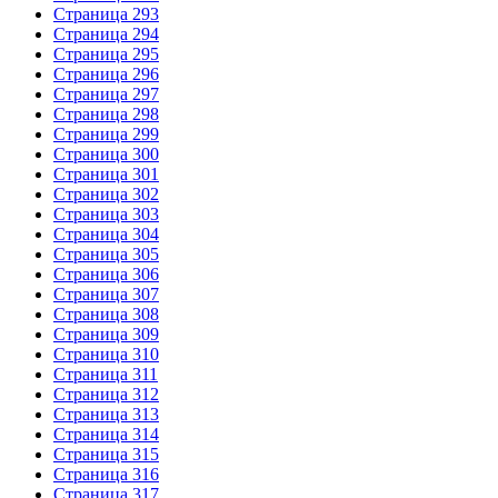
Страница 293
Страница 294
Страница 295
Страница 296
Страница 297
Страница 298
Страница 299
Страница 300
Страница 301
Страница 302
Страница 303
Страница 304
Страница 305
Страница 306
Страница 307
Страница 308
Страница 309
Страница 310
Страница 311
Страница 312
Страница 313
Страница 314
Страница 315
Страница 316
Страница 317