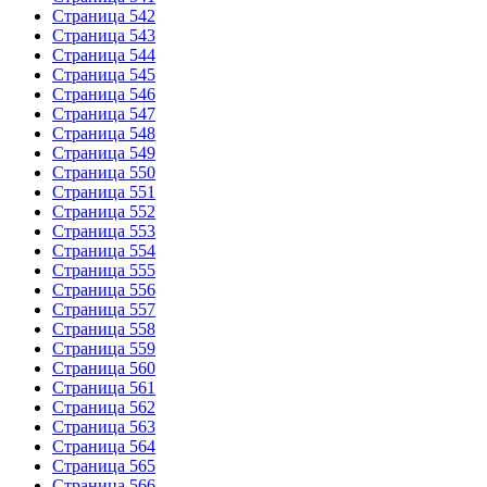
Страница 542
Страница 543
Страница 544
Страница 545
Страница 546
Страница 547
Страница 548
Страница 549
Страница 550
Страница 551
Страница 552
Страница 553
Страница 554
Страница 555
Страница 556
Страница 557
Страница 558
Страница 559
Страница 560
Страница 561
Страница 562
Страница 563
Страница 564
Страница 565
Страница 566