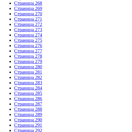
Страница 268
Страница 269
Страница 270
Страница 271
Страница 272
Страница 273
Страница 274
Страница 275
Страница 276
Страница 277
Страница 278
Страница 279
Страница 280
Страница 281
Страница 282
Страница 283
Страница 284
Страница 285
Страница 286
Страница 287
Страница 288
Страница 289
Страница 290
Страница 291
Страница 292