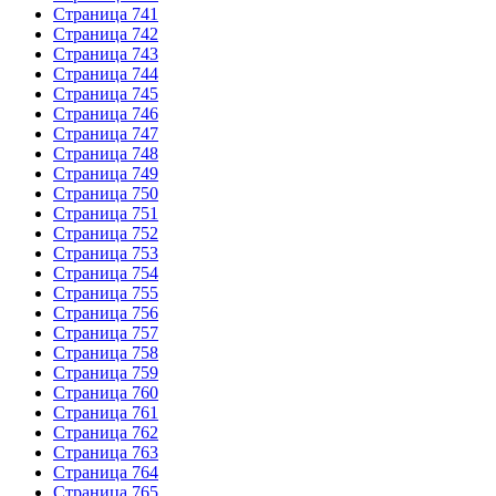
Страница 741
Страница 742
Страница 743
Страница 744
Страница 745
Страница 746
Страница 747
Страница 748
Страница 749
Страница 750
Страница 751
Страница 752
Страница 753
Страница 754
Страница 755
Страница 756
Страница 757
Страница 758
Страница 759
Страница 760
Страница 761
Страница 762
Страница 763
Страница 764
Страница 765