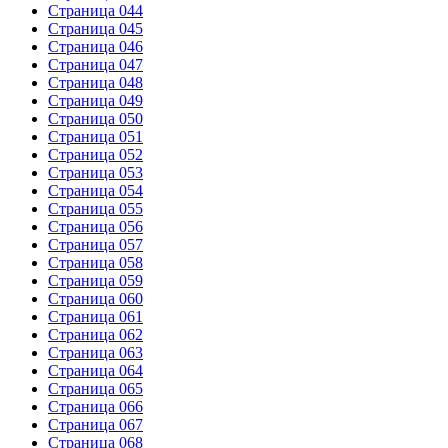
Страница 044
Страница 045
Страница 046
Страница 047
Страница 048
Страница 049
Страница 050
Страница 051
Страница 052
Страница 053
Страница 054
Страница 055
Страница 056
Страница 057
Страница 058
Страница 059
Страница 060
Страница 061
Страница 062
Страница 063
Страница 064
Страница 065
Страница 066
Страница 067
Страница 068