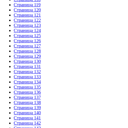
Страница 119
Страница 120
Страница 121
Страница 122
Страница 123
Страница 124
Страница 125
Страница 126
Страница 127
Страница 128
Страница 129
Страница 130
Страница 131
Страница 132
Страница 133
Страница 134
Страница 135
Страница 136
Страница 137
Страница 138
Страница 139
Страница 140
Страница 141
Страница 142