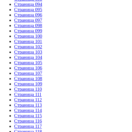
Страница 094
Страница 095
Страница 096
Страница 097
Страница 098
Страница 099
Страница 100
Страница 101
Страница 102
Страница 103
Страница 104
Страница 105
Страница 106
Страница 107
Страница 108
Страница 109
Страница 110
Страница 111
Страница 112
Страница 113
Страница 114
Страница 115
Страница 116
Страница 117
Страница 118