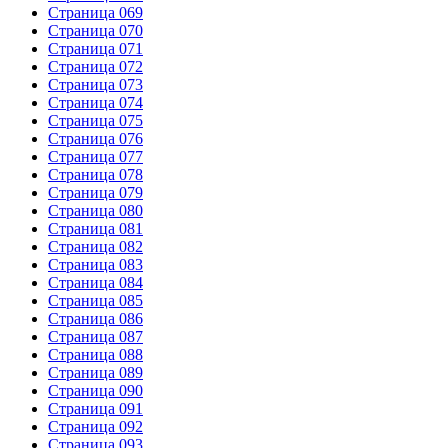
Страница 069
Страница 070
Страница 071
Страница 072
Страница 073
Страница 074
Страница 075
Страница 076
Страница 077
Страница 078
Страница 079
Страница 080
Страница 081
Страница 082
Страница 083
Страница 084
Страница 085
Страница 086
Страница 087
Страница 088
Страница 089
Страница 090
Страница 091
Страница 092
Страница 093