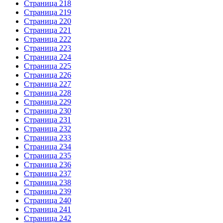
Страница 218
Страница 219
Страница 220
Страница 221
Страница 222
Страница 223
Страница 224
Страница 225
Страница 226
Страница 227
Страница 228
Страница 229
Страница 230
Страница 231
Страница 232
Страница 233
Страница 234
Страница 235
Страница 236
Страница 237
Страница 238
Страница 239
Страница 240
Страница 241
Страница 242