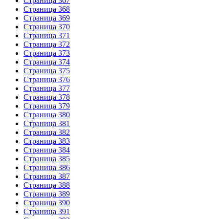
Страница 367
Страница 368
Страница 369
Страница 370
Страница 371
Страница 372
Страница 373
Страница 374
Страница 375
Страница 376
Страница 377
Страница 378
Страница 379
Страница 380
Страница 381
Страница 382
Страница 383
Страница 384
Страница 385
Страница 386
Страница 387
Страница 388
Страница 389
Страница 390
Страница 391