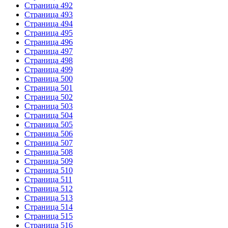
Страница 492
Страница 493
Страница 494
Страница 495
Страница 496
Страница 497
Страница 498
Страница 499
Страница 500
Страница 501
Страница 502
Страница 503
Страница 504
Страница 505
Страница 506
Страница 507
Страница 508
Страница 509
Страница 510
Страница 511
Страница 512
Страница 513
Страница 514
Страница 515
Страница 516