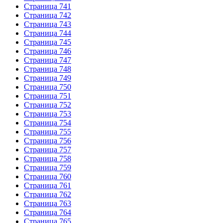
Страница 741
Страница 742
Страница 743
Страница 744
Страница 745
Страница 746
Страница 747
Страница 748
Страница 749
Страница 750
Страница 751
Страница 752
Страница 753
Страница 754
Страница 755
Страница 756
Страница 757
Страница 758
Страница 759
Страница 760
Страница 761
Страница 762
Страница 763
Страница 764
Страница 765