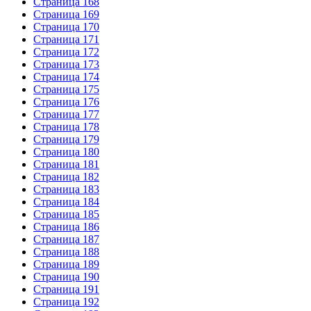
Страница 168
Страница 169
Страница 170
Страница 171
Страница 172
Страница 173
Страница 174
Страница 175
Страница 176
Страница 177
Страница 178
Страница 179
Страница 180
Страница 181
Страница 182
Страница 183
Страница 184
Страница 185
Страница 186
Страница 187
Страница 188
Страница 189
Страница 190
Страница 191
Страница 192