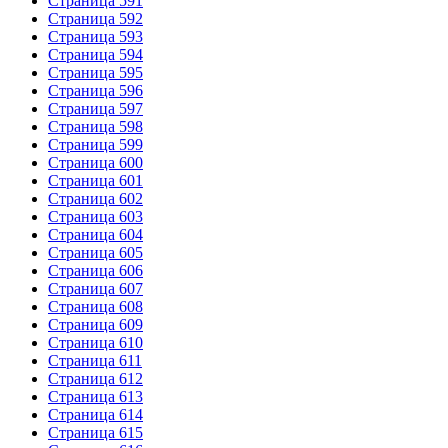
Страница 591
Страница 592
Страница 593
Страница 594
Страница 595
Страница 596
Страница 597
Страница 598
Страница 599
Страница 600
Страница 601
Страница 602
Страница 603
Страница 604
Страница 605
Страница 606
Страница 607
Страница 608
Страница 609
Страница 610
Страница 611
Страница 612
Страница 613
Страница 614
Страница 615