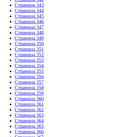
Страница 343
Страница 344
Страница 345
Страница 346
Страница 347
Страница 348
Страница 349
Страница 350
Страница 351
Страница 352
Страница 353
Страница 354
Страница 355
Страница 356
Страница 357
Страница 358
Страница 359
Страница 360
Страница 361
Страница 362
Страница 363
Страница 364
Страница 365
Страница 366