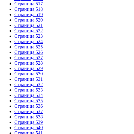
Страница 517
Страница 518
Страница 519
Страница 520
Страница 521
Страница 522
Страница 523
Страница 524
Страница 525
Страница 526
Страница 527
Страница 528
Страница 529
Страница 530
Страница 531
Страница 532
Страница 533
Страница 534
Страница 535
Страница 536
Страница 537
Страница 538
Страница 539
Страница 540
Страница 541