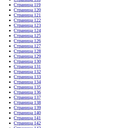
Страница 119
Страница 120
Страница 121
Страница 122
Страница 123
Страница 124
Страница 125
Страница 126
Страница 127
Страница 128
Страница 129
Страница 130
Страница 131
Страница 132
Страница 133
Страница 134
Страница 135
Страница 136
Страница 137
Страница 138
Страница 139
Страница 140
Страница 141
Страница 142