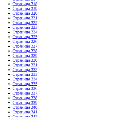
Страница 318
Страница 319
Страница 320
Страница 321
Страница 322
Страница 323
Страница 324
Страница 325
Страница 326
Страница 327
Страница 328
Страница 329
Страница 330
Страница 331
Страница 332
Страница 333
Страница 334
Страница 335
Страница 336
Страница 337
Страница 338
Страница 339
Страница 340
Страница 341
Страница 342