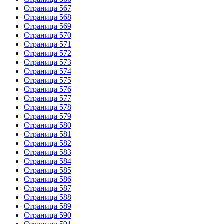
Страница 567
Страница 568
Страница 569
Страница 570
Страница 571
Страница 572
Страница 573
Страница 574
Страница 575
Страница 576
Страница 577
Страница 578
Страница 579
Страница 580
Страница 581
Страница 582
Страница 583
Страница 584
Страница 585
Страница 586
Страница 587
Страница 588
Страница 589
Страница 590