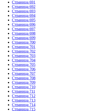
Страница 691
Страница 692
Страница 693
Страница 694
Страница 695
Страница 696
Страница 697
Страница 698
Страница 699
Страница 700
Страница 701
Страница 702
Страница 703
Страница 704
Страница 705
Страница 706
Страница 707
Страница 708
Страница 709
Страница 710
Страница 711
Страница 712
Страница 713
Страница 714
Страница 715