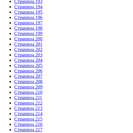
Страница 193
Страница 194
Страница 195
Страница 196
Страница 197
Страница 198
Страница 199
Страница 200
Страница 201
Страница 202
Страница 203
Страница 204
Страница 205
Страница 206
Страница 207
Страница 208
Страница 209
Страница 210
Страница 211
Страница 212
Страница 213
Страница 214
Страница 215
Страница 216
Страница 217