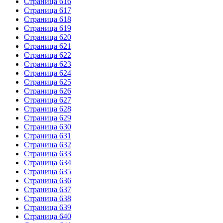
Страница 616
Страница 617
Страница 618
Страница 619
Страница 620
Страница 621
Страница 622
Страница 623
Страница 624
Страница 625
Страница 626
Страница 627
Страница 628
Страница 629
Страница 630
Страница 631
Страница 632
Страница 633
Страница 634
Страница 635
Страница 636
Страница 637
Страница 638
Страница 639
Страница 640