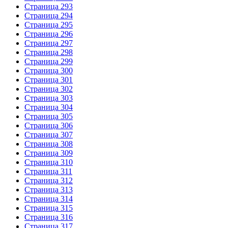
Страница 293
Страница 294
Страница 295
Страница 296
Страница 297
Страница 298
Страница 299
Страница 300
Страница 301
Страница 302
Страница 303
Страница 304
Страница 305
Страница 306
Страница 307
Страница 308
Страница 309
Страница 310
Страница 311
Страница 312
Страница 313
Страница 314
Страница 315
Страница 316
Страница 317