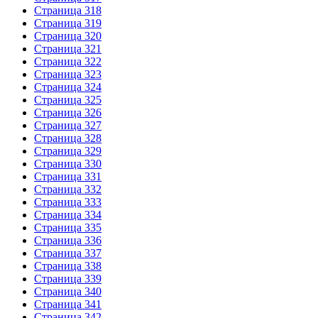
Страница 318
Страница 319
Страница 320
Страница 321
Страница 322
Страница 323
Страница 324
Страница 325
Страница 326
Страница 327
Страница 328
Страница 329
Страница 330
Страница 331
Страница 332
Страница 333
Страница 334
Страница 335
Страница 336
Страница 337
Страница 338
Страница 339
Страница 340
Страница 341
Страница 342