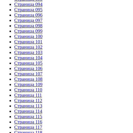
Страница 094
Страница 095
Страница 096
Страница 097
Страница 098
Страница 099
Страница 100
Страница 101
Страница 102
Страница 103
Страница 104
Страница 105
Страница 106
Страница 107
Страница 108
Страница 109
Страница 110
Страница 111
Страница 112
Страница 113
Страница 114
Страница 115
Страница 116
Страница 117
Страница 118