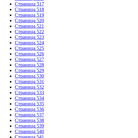
Страница 517
Страница 518
Страница 519
Страница 520
Страница 521
Страница 522
Страница 523
Страница 524
Страница 525
Страница 526
Страница 527
Страница 528
Страница 529
Страница 530
Страница 531
Страница 532
Страница 533
Страница 534
Страница 535
Страница 536
Страница 537
Страница 538
Страница 539
Страница 540
Страница 541