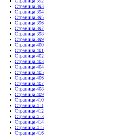
Страница 392
Страница 393
Страница 394
Страница 395
Страница 396
Страница 397
Страница 398
Страница 399
Страница 400
Страница 401
Страница 402
Страница 403
Страница 404
Страница 405
Страница 406
Страница 407
Страница 408
Страница 409
Страница 410
Страница 411
Страница 412
Страница 413
Страница 414
Страница 415
Страница 416