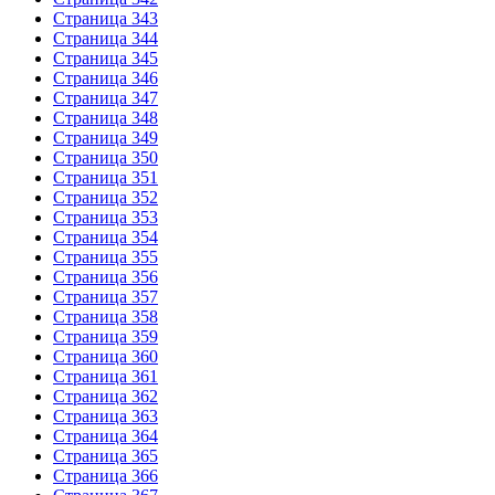
Страница 343
Страница 344
Страница 345
Страница 346
Страница 347
Страница 348
Страница 349
Страница 350
Страница 351
Страница 352
Страница 353
Страница 354
Страница 355
Страница 356
Страница 357
Страница 358
Страница 359
Страница 360
Страница 361
Страница 362
Страница 363
Страница 364
Страница 365
Страница 366