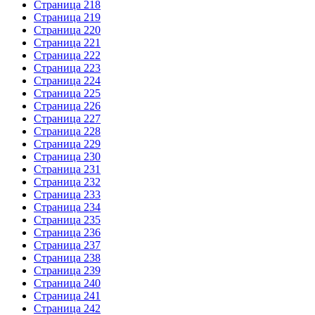
Страница 218
Страница 219
Страница 220
Страница 221
Страница 222
Страница 223
Страница 224
Страница 225
Страница 226
Страница 227
Страница 228
Страница 229
Страница 230
Страница 231
Страница 232
Страница 233
Страница 234
Страница 235
Страница 236
Страница 237
Страница 238
Страница 239
Страница 240
Страница 241
Страница 242