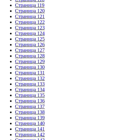
Страница 119
Страница 120
Страница 121
Страница 122
Страница 123
Страница 124
Страница 125
Страница 126
Страница 127
Страница 128
Страница 129
Страница 130
Страница 131
Страница 132
Страница 133
Страница 134
Страница 135
Страница 136
Страница 137
Страница 138
Страница 139
Страница 140
Страница 141
Страница 142