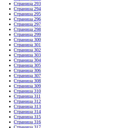
Страница 293
Страница 294
Страница 295
Страница 296
Страница 297
Страница 298
Страница 299
Страница 300
Страница 301
Страница 302
Страница 303
Страница 304
Страница 305
Страница 306
Страница 307
Страница 308
Страница 309
Страница 310
Страница 311
Страница 312
Страница 313
Страница 314
Страница 315
Страница 316
Страница 317