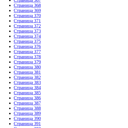
Страница 367
Страница 368
Страница 369
Страница 370
Страница 371
Страница 372
Страница 373
Страница 374
Страница 375
Страница 376
Страница 377
Страница 378
Страница 379
Страница 380
Страница 381
Страница 382
Страница 383
Страница 384
Страница 385
Страница 386
Страница 387
Страница 388
Страница 389
Страница 390
Страница 391