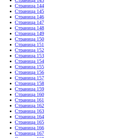
Страница 143
Страница 144
Страница 145
Страница 146
Страница 147
Страница 148
Страница 149
Страница 150
Страница 151
Страница 152
Страница 153
Страница 154
Страница 155
Страница 156
Страница 157
Страница 158
Страница 159
Страница 160
Страница 161
Страница 162
Страница 163
Страница 164
Страница 165
Страница 166
Страница 167