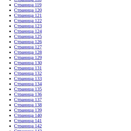
Страница 119
Страница 120
Страница 121
Страница 122
Страница 123
Страница 124
Страница 125
Страница 126
Страница 127
Страница 128
Страница 129
Страница 130
Страница 131
Страница 132
Страница 133
Страница 134
Страница 135
Страница 136
Страница 137
Страница 138
Страница 139
Страница 140
Страница 141
Страница 142