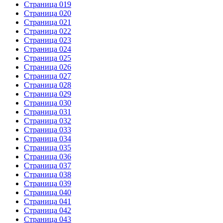
Страница 019
Страница 020
Страница 021
Страница 022
Страница 023
Страница 024
Страница 025
Страница 026
Страница 027
Страница 028
Страница 029
Страница 030
Страница 031
Страница 032
Страница 033
Страница 034
Страница 035
Страница 036
Страница 037
Страница 038
Страница 039
Страница 040
Страница 041
Страница 042
Страница 043