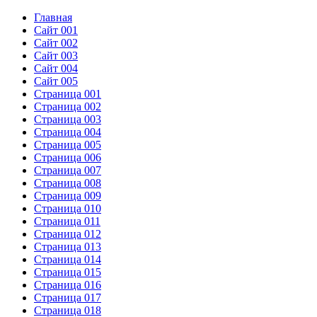
Главная
Сайт 001
Сайт 002
Сайт 003
Сайт 004
Сайт 005
Страница 001
Страница 002
Страница 003
Страница 004
Страница 005
Страница 006
Страница 007
Страница 008
Страница 009
Страница 010
Страница 011
Страница 012
Страница 013
Страница 014
Страница 015
Страница 016
Страница 017
Страница 018