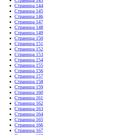
Страница 143
Страница 144
Страница 145
Страница 146
Страница 147
Страница 148
Страница 149
Страница 150
Страница 151
Страница 152
Страница 153
Страница 154
Страница 155
Страница 156
Страница 157
Страница 158
Страница 159
Страница 160
Страница 161
Страница 162
Страница 163
Страница 164
Страница 165
Страница 166
Страница 167